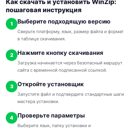
Как скачать и установить WinZip:
пошаговая инструкция
Выберите подходящую версию
1
Сверьте платформу, язык, размер файла и формат
в таблице скачивания.
Нажмите кнопку скачивания
2
Загрузка начинается через безопасный маршрут
сайта с временной подписанной ссылкой.
Откройте установщик
3
Запустите файл и подтвердите стандартные шаги
мастера установки.
Проверьте параметры
4
Выберите язык, папку установки и