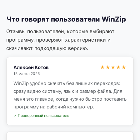
Что говорят пользователи WinZip
Отзывы пользователей, которые выбирают
программу, проверяют характеристики и
скачивают подходящую версию.
Алексей Котов
★★★★★
15 марта 2026
WinZip удобно скачать без лишних переходов:
сразу видно систему, язык и размер файла. Для
меня это главное, когда нужно быстро поставить
программу на рабочий компьютер.
✓ Проверенный пользователь