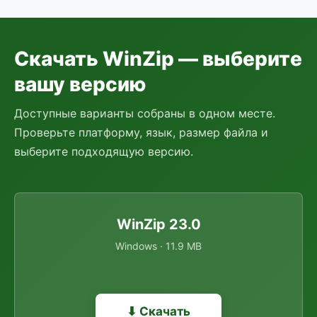
Скачать WinZip — выберите
вашу версию
Доступные варианты собраны в одном месте.
Проверьте платформу, язык, размер файла и
выберите подходящую версию.
WinZip 23.0
Windows · 11.9 MB
⬇ Скачать