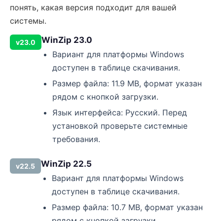
понять, какая версия подходит для вашей
системы.
WinZip 23.0
v23.0
Вариант для платформы Windows
доступен в таблице скачивания.
Размер файла: 11.9 MB, формат указан
рядом с кнопкой загрузки.
Язык интерфейса: Русский. Перед
установкой проверьте системные
требования.
WinZip 22.5
v22.5
Вариант для платформы Windows
доступен в таблице скачивания.
Размер файла: 10.7 MB, формат указан
рядом с кнопкой загрузки.