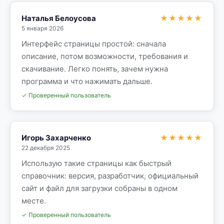
Наталья Белоусова
★★★★★
5 января 2026
Интерфейс страницы простой: сначала
описание, потом возможности, требования и
скачивание. Легко понять, зачем нужна
программа и что нажимать дальше.
✓ Проверенный пользователь
Игорь Захарченко
★★★★★
22 декабря 2025
Использую такие страницы как быстрый
справочник: версия, разработчик, официальный
сайт и файл для загрузки собраны в одном
месте.
✓ Проверенный пользователь