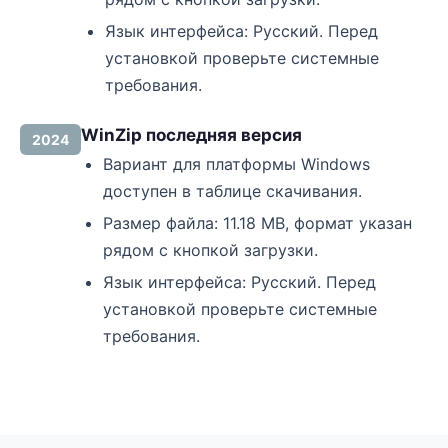
Язык интерфейса: Русский. Перед
установкой проверьте системные
требования.
WinZip последняя версия
2024
Вариант для платформы Windows
доступен в таблице скачивания.
Размер файла: 11.18 MB, формат указан
рядом с кнопкой загрузки.
Язык интерфейса: Русский. Перед
установкой проверьте системные
требования.