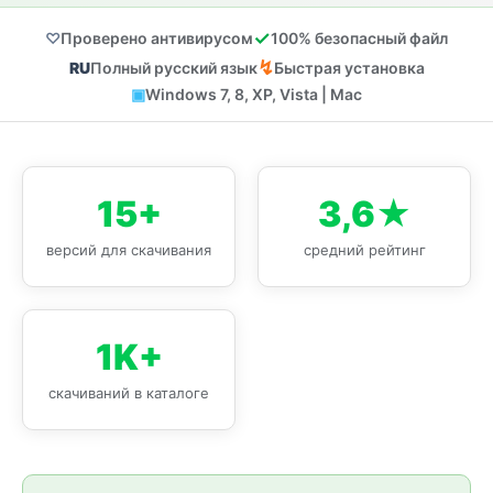
Проверено антивирусом
100% безопасный файл
Полный русский язык
Быстрая установка
Windows 7, 8, XP, Vista | Mac
15+
3,6★
версий для скачивания
средний рейтинг
1K+
скачиваний в каталоге