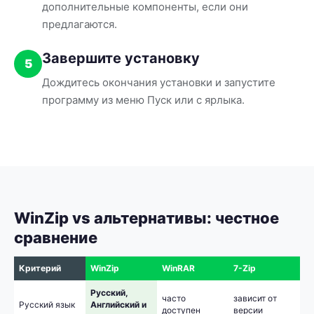
дополнительные компоненты, если они
предлагаются.
Завершите установку
5
Дождитесь окончания установки и запустите
программу из меню Пуск или с ярлыка.
WinZip vs альтернативы: честное
сравнение
Критерий
WinZip
WinRAR
7-Zip
Русский,
часто
зависит от
Русский язык
Английский и
доступен
версии