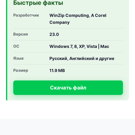
Быстрые факты
Разработчик
WinZip Computing, A Corel
Company
Версия
23.0
ОС
Windows 7, 8, XP, Vista | Mac
Язык
Русский, Английский и другие
Размер
11.9 MB
Скачать файл